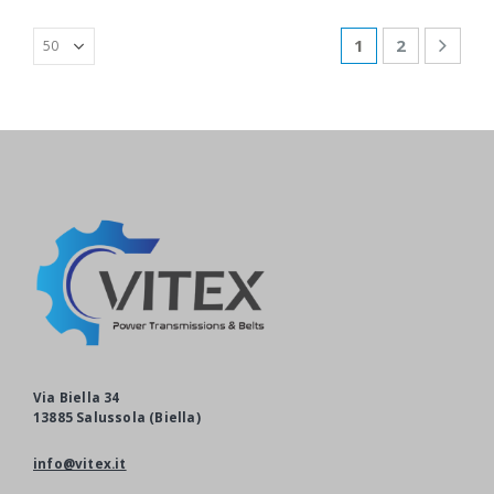
1
2
Via Biella 34
13885 Salussola (Biella)
info@vitex.it