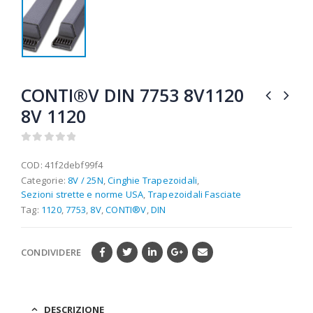
CONTI®V DIN 7753 8V1120
8V 1120
0
out of 5
COD:
41f2debf99f4
Categorie:
8V / 25N
,
Cinghie Trapezoidali
,
Sezioni strette e norme USA
,
Trapezoidali Fasciate
Tag:
1120
,
7753
,
8V
,
CONTI®V
,
DIN
CONDIVIDERE
DESCRIZIONE