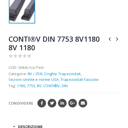
CONTI®V DIN 7753 8V1180
8V 1180
0
out of 5
COD:
304dc1ca71ed
Categorie:
8V / 25N
,
Cinghie Trapezoidali
,
Sezioni strette e norme USA
,
Trapezoidali Fasciate
Tag:
1180
,
7753
,
8V
,
CONTI®V
,
DIN
CONDIVIDERE
DESCRIZIONE