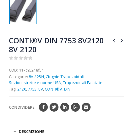
CONTI®V DIN 7753 8V2120
8V 2120
0
out of 5
COD:
117c95248f54
Categorie:
8V / 25N
,
Cinghie Trapezoidali
,
Sezioni strette e norme USA
,
Trapezoidali Fasciate
Tag:
2120
,
7753
,
8V
,
CONTI®V
,
DIN
CONDIVIDERE
DESCRIZIONE