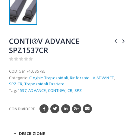
CONTI®V ADVANCE
SPZ1537CR
0
out of 5
COD:
5a1740535795
Categorie:
Cinghie Trapezoidali
,
Rinforzate - V ADVANCE
,
SPZ CR
,
Trapezoidali Fasciate
Tag:
1537
,
ADVANCE
,
CONTI®V
,
CR
,
SPZ
CONDIVIDERE
DESCRIZIONE