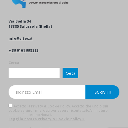
Via Biella 34
13885 Salussola (Biella)
info@vitex.it
+ 39 0161 998312
Cerca
Cerca
Accetto la Privacy & Cookie Policy. Accetto che uno o più
cookie salvino i miei dati per essere ricontattato/a in futuro,
anche a fini promozionali.
Leggi la nostra Privacy & Cookie policy »