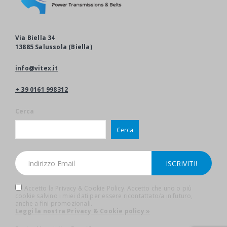
Via Biella 34
13885 Salussola (Biella)
info@vitex.it
+ 39 0161 998312
Cerca
Cerca
Accetto la Privacy & Cookie Policy. Accetto che uno o più
cookie salvino i miei dati per essere ricontattato/a in futuro,
anche a fini promozionali.
Leggi la nostra Privacy & Cookie policy »