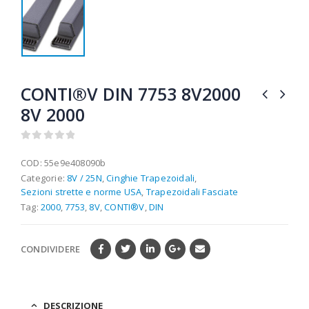
CONTI®V DIN 7753 8V2000
8V 2000
0
out of 5
COD:
55e9e408090b
Categorie:
8V / 25N
,
Cinghie Trapezoidali
,
Sezioni strette e norme USA
,
Trapezoidali Fasciate
Tag:
2000
,
7753
,
8V
,
CONTI®V
,
DIN
CONDIVIDERE
DESCRIZIONE