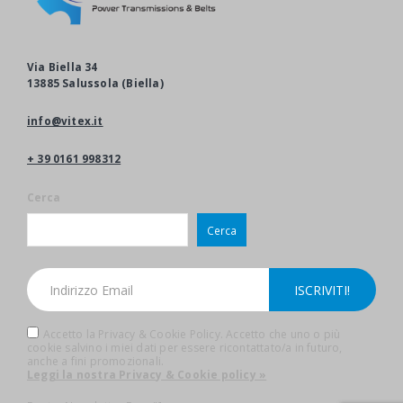
Via Biella 34
13885 Salussola (Biella)
info@vitex.it
+ 39 0161 998312
Cerca
Cerca
Accetto la Privacy & Cookie Policy. Accetto che uno o più
cookie salvino i miei dati per essere ricontattato/a in futuro,
anche a fini promozionali.
Leggi la nostra Privacy & Cookie policy »