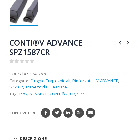
CONTI®V ADVANCE
SPZ1587CR
0
out of 5
COD:
abc93e4c787e
Categorie:
Cinghie Trapezoidali
,
Rinforzate - V ADVANCE
,
SPZ CR
,
Trapezoidali Fasciate
Tag:
1587
,
ADVANCE
,
CONTI®V
,
CR
,
SPZ
CONDIVIDERE
DESCRIZIONE