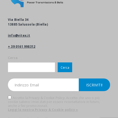
Via Biella 34
13885 Salussola (Biella)
info@vitex.it
+ 39 0161 998312
Cerca
Cerca
Accetto la Privacy & Cookie Policy. Accetto che uno o più
cookie salvino i miei dati per essere ricontattato/a in futuro,
anche a fini promozionali.
Leggi la nostra Privacy & Cookie policy »