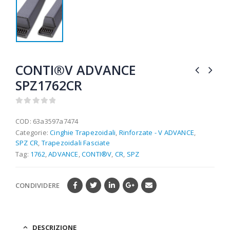
CONTI®V ADVANCE
SPZ1762CR
0
out of 5
COD:
63a3597a7474
Categorie:
Cinghie Trapezoidali
,
Rinforzate - V ADVANCE
,
SPZ CR
,
Trapezoidali Fasciate
Tag:
1762
,
ADVANCE
,
CONTI®V
,
CR
,
SPZ
CONDIVIDERE
DESCRIZIONE