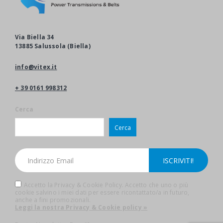
Via Biella 34
13885 Salussola (Biella)
info@vitex.it
+ 39 0161 998312
Cerca
Cerca
Accetto la Privacy & Cookie Policy. Accetto che uno o più
cookie salvino i miei dati per essere ricontattato/a in futuro,
anche a fini promozionali.
Leggi la nostra Privacy & Cookie policy »