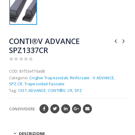
CONTI®V ADVANCE
SPZ1337CR
0
out of 5
COD:
81f55ef70a08
Categorie:
Cinghie Trapezoidali
,
Rinforzate - V ADVANCE
,
SPZ CR
,
Trapezoidali Fasciate
Tag:
1337
,
ADVANCE
,
CONTI®V
,
CR
,
SPZ
CONDIVIDERE
DESCRIZIONE