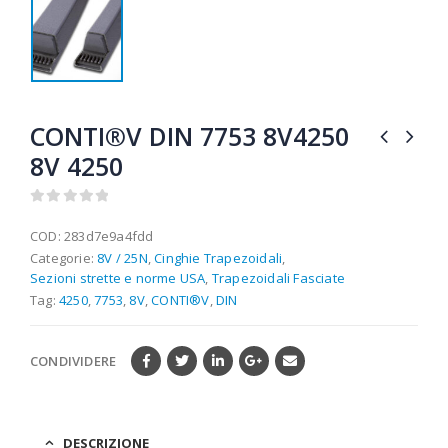
CONTI®V DIN 7753 8V4250
8V 4250
0
out of 5
COD:
283d7e9a4fdd
Categorie:
8V / 25N
,
Cinghie Trapezoidali
,
Sezioni strette e norme USA
,
Trapezoidali Fasciate
Tag:
4250
,
7753
,
8V
,
CONTI®V
,
DIN
CONDIVIDERE
DESCRIZIONE