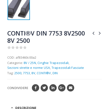
CONTI®V DIN 7753 8V2500
8V 2500
0
out of 5
COD:
af83460c00a2
Categorie:
8V / 25N
,
Cinghie Trapezoidali
,
Sezioni strette e norme USA
,
Trapezoidali Fasciate
Tag:
2500
,
7753
,
8V
,
CONTI®V
,
DIN
CONDIVIDERE
DESCRIZIONE