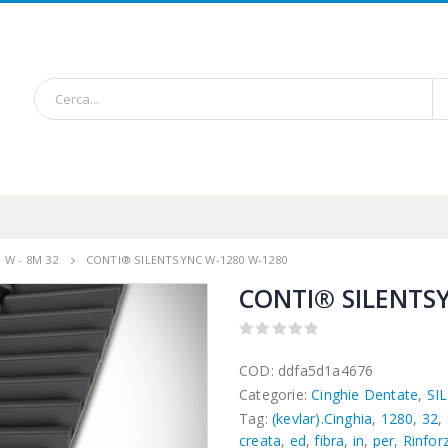
,
W - 8M 32
CONTI® SILENTSYNC W-1280 W-1280
CONTI® SILENTS
0
out of 5
COD:
ddfa5d1a4676
Categorie:
Cinghie Dentate
,
SI
Tag:
(kevlar).Cinghia
,
1280
,
32
,
creata
,
ed
,
fibra
,
in
,
per
,
Rinfor