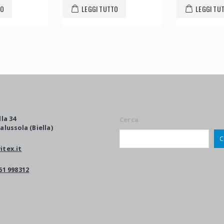
TO
LEGGI TUTTO
LEGGI TU
lla 34
Cerca
alussola (Biella)
C
itex.it
61 998312