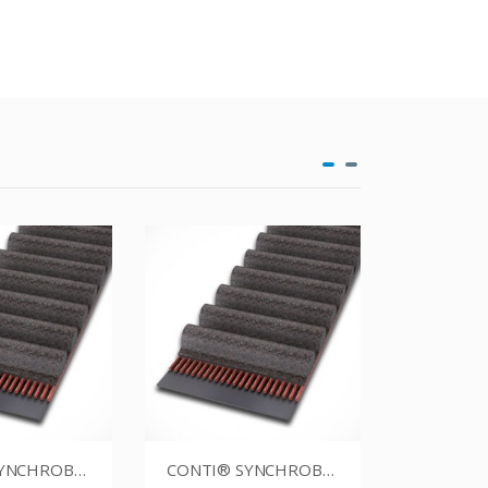
CONTI® SYNCHROBELT 54XL019
CONTI® SYNCHROBELT 60XL025