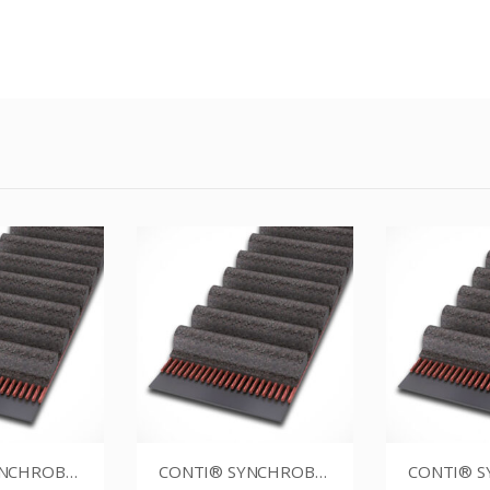
CONTI® SYNCHROBELT 88XL025
CONTI® SYNCHROBELT 88XL-400 CUSTOM