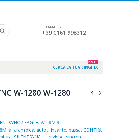
CHIAMACI AL
+39 0161 998312
HOT
CERCA LA TUA CINGHIA
YNC W-1280 W-1280
LENTSYNC / EAGLE
,
W - 8M 32
8M
,
a
,
aramidica
,
autoallineante
,
bassa
,
CONTI®
,
zatura
,
SILENTSYNC
,
silenziose
,
sincrona
,