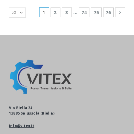
…
1
2
3
74
75
76
Via Biella 34
13885 Salussola (Biella)
info@vitex.it