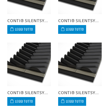
CONTI® SILENTSYNC B-3920
CONTI® SILENTSYNC B-994
LEGGI TUTTO
LEGGI TUTTO
CONTI® SILENTSYNC G-1120
CONTI® SILENTSYNC G-1190
LEGGI TUTTO
LEGGI TUTTO