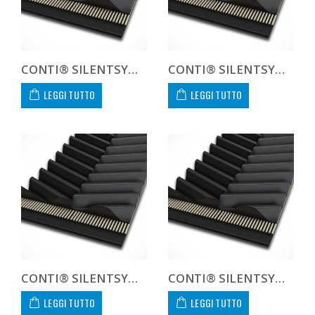
CONTI® SILENTSYNC B-1568
CONTI® SILENTSYNC B-1750
LEGGI TUTTO
LEGGI TUTTO
CONTI® SILENTSYNC B-1960
CONTI® SILENTSYNC B-2100
LEGGI TUTTO
LEGGI TUTTO