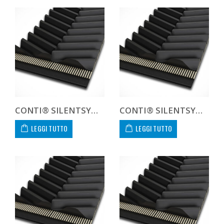
CONTI® SILENTSYNC G-2240
CONTI® SILENTSYNC G-2380
LEGGI TUTTO
LEGGI TUTTO