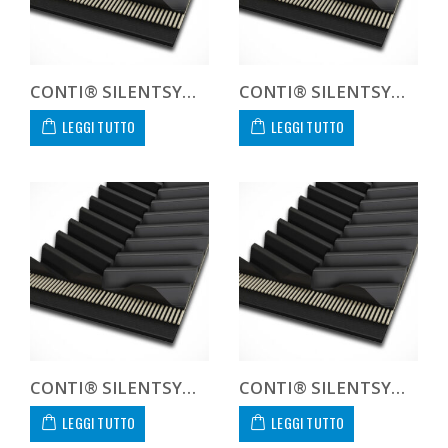
CONTI® SILENTSYNC B-2520
CONTI® SILENTSYNC B-2660
LEGGI TUTTO
LEGGI TUTTO
CONTI® SILENTSYNC B-2800
CONTI® SILENTSYNC B-3136
LEGGI TUTTO
LEGGI TUTTO