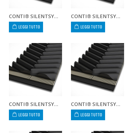
CONTI® SILENTSYNC O-1568
CONTI® SILENTSYNC O-1750
LEGGI TUTTO
LEGGI TUTTO
CONTI® SILENTSYNC O-1960
CONTI® SILENTSYNC O-2100
LEGGI TUTTO
LEGGI TUTTO