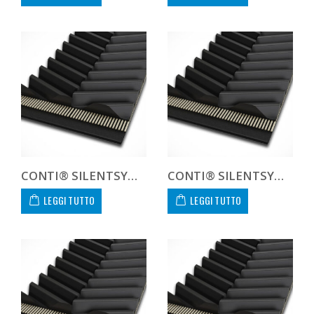
CONTI® SILENTSYNC B-1260
CONTI® SILENTSYNC B-1400
LEGGI TUTTO
LEGGI TUTTO