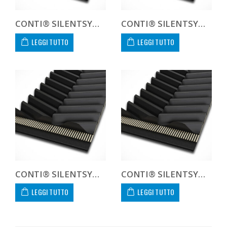
CONTI® SILENTSYNC O-2520
CONTI® SILENTSYNC O-2660
LEGGI TUTTO
LEGGI TUTTO
CONTI® SILENTSYNC O-2800
CONTI® SILENTSYNC O-3136
LEGGI TUTTO
LEGGI TUTTO