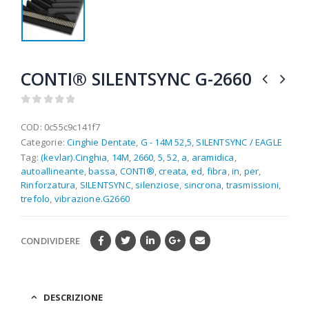
CONTI® SILENTSYNC G-2660
0
out of 5
COD:
0c55c9c141f7
Categorie:
Cinghie Dentate
,
G - 14M 52,5
,
SILENTSYNC / EAGLE
Tag:
(kevlar).Cinghia
,
14M
,
2660
,
5
,
52
,
a
,
aramidica
,
autoallineante
,
bassa
,
CONTI®
,
creata
,
ed
,
fibra
,
in
,
per
,
Rinforzatura
,
SILENTSYNC
,
silenziose
,
sincrona
,
trasmissioni
,
trefolo
,
vibrazione.G2660
CONDIVIDERE
DESCRIZIONE