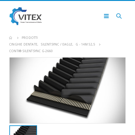
PRODOTTI
CINGHIE DENTATE
,
SILENTSYNC / EAGLE
,
G - 14M 52,5
CONTI® SILENTSYNC G-2660