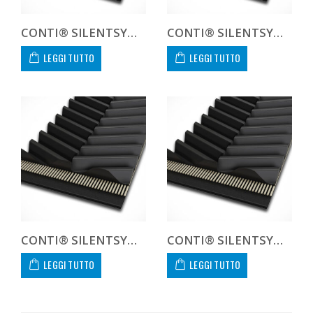
CONTI® SILENTSYNC O-2520
CONTI® SILENTSYNC O-2660
LEGGI TUTTO
LEGGI TUTTO
CONTI® SILENTSYNC O-2800
CONTI® SILENTSYNC O-3136
LEGGI TUTTO
LEGGI TUTTO