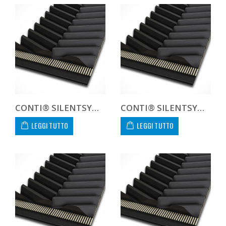
CONTI® SILENTSYNC G-3304
CONTI® SILENTSYNC G-3500
LEGGI TUTTO
LEGGI TUTTO