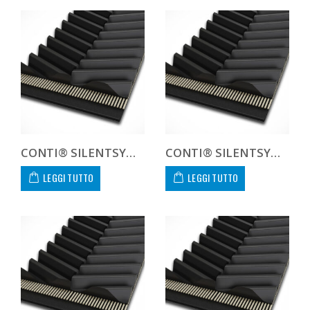
CONTI® SILENTSYNC G-2240
CONTI® SILENTSYNC G-2380
LEGGI TUTTO
LEGGI TUTTO