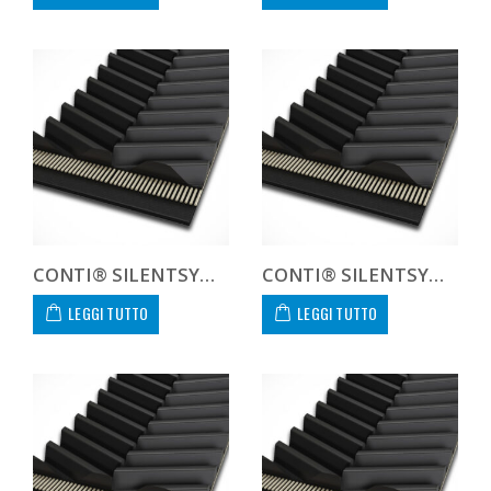
CONTI® SILENTSYNC B-1260
CONTI® SILENTSYNC B-1400
LEGGI TUTTO
LEGGI TUTTO