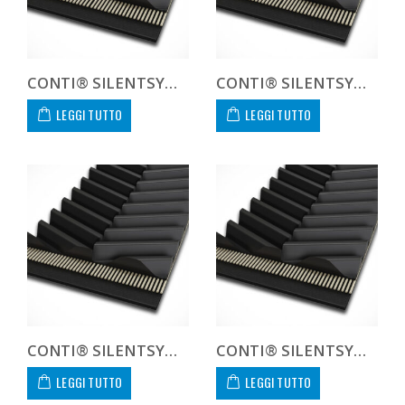
CONTI® SILENTSYNC B-2520
CONTI® SILENTSYNC B-2660
LEGGI TUTTO
LEGGI TUTTO
CONTI® SILENTSYNC B-2800
CONTI® SILENTSYNC B-3136
LEGGI TUTTO
LEGGI TUTTO