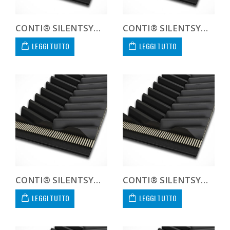
CONTI® SILENTSYNC O-1568
CONTI® SILENTSYNC O-1750
LEGGI TUTTO
LEGGI TUTTO
CONTI® SILENTSYNC O-1960
CONTI® SILENTSYNC O-2100
LEGGI TUTTO
LEGGI TUTTO