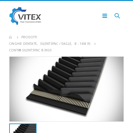
PRODOTTI
CINGHIE DENTATE
,
SILENTSYNC / EAGLE
,
B - 14M 35
CONTI® SILENTSYNC B-3920