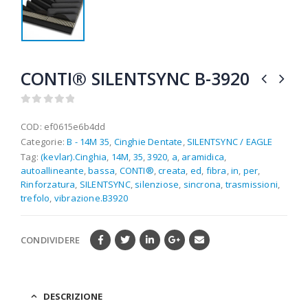
CONTI® SILENTSYNC B-3920
0
out of 5
COD:
ef0615e6b4dd
Categorie:
B - 14M 35
,
Cinghie Dentate
,
SILENTSYNC / EAGLE
Tag:
(kevlar).Cinghia
,
14M
,
35
,
3920
,
a
,
aramidica
,
autoallineante
,
bassa
,
CONTI®
,
creata
,
ed
,
fibra
,
in
,
per
,
Rinforzatura
,
SILENTSYNC
,
silenziose
,
sincrona
,
trasmissioni
,
trefolo
,
vibrazione.B3920
CONDIVIDERE
DESCRIZIONE