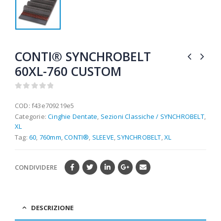
CONTI® SYNCHROBELT
60XL-760 CUSTOM
0
out of 5
COD:
f43e709219e5
Categorie:
Cinghie Dentate
,
Sezioni Classiche / SYNCHROBELT
,
XL
Tag:
60
,
760mm
,
CONTI®
,
SLEEVE
,
SYNCHROBELT
,
XL
CONDIVIDERE
DESCRIZIONE