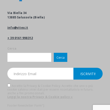
Via Biella 34
13885 Salussola (Biella)
info@vitex.it
+ 39 0161 998312
Cerca
Cerca
Accetto la Privacy & Cookie Policy. Accetto che uno o più
cookie salvino i miei dati per essere ricontattato/a in futuro,
anche a fini promozionali.
Leggi la nostra Privacy & Cookie policy »
Footer Newsletter Form"]