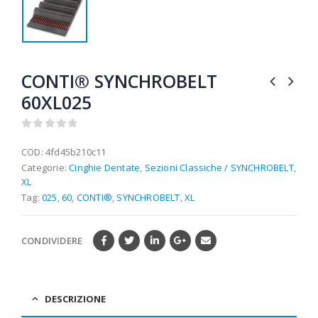
CONTI® SYNCHROBELT
60XL025
0
out of 5
COD:
4fd45b210c11
Categorie:
Cinghie Dentate
,
Sezioni Classiche / SYNCHROBELT
,
XL
Tag:
025
,
60
,
CONTI®
,
SYNCHROBELT
,
XL
CONDIVIDERE
DESCRIZIONE