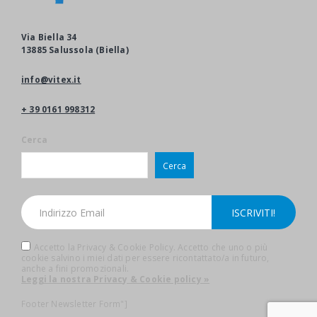
Via Biella 34
13885 Salussola (Biella)
info@vitex.it
+ 39 0161 998312
Cerca
Cerca
Accetto la Privacy & Cookie Policy. Accetto che uno o più
cookie salvino i miei dati per essere ricontattato/a in futuro,
anche a fini promozionali.
Leggi la nostra Privacy & Cookie policy »
Footer Newsletter Form"]