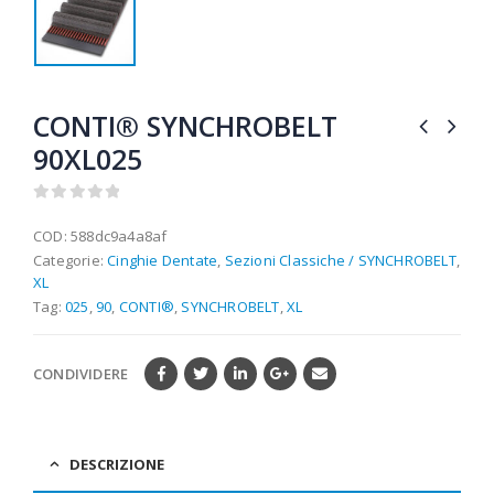
CONTI® SYNCHROBELT
90XL025
0
out of 5
COD:
588dc9a4a8af
Categorie:
Cinghie Dentate
,
Sezioni Classiche / SYNCHROBELT
,
XL
Tag:
025
,
90
,
CONTI®
,
SYNCHROBELT
,
XL
CONDIVIDERE
DESCRIZIONE