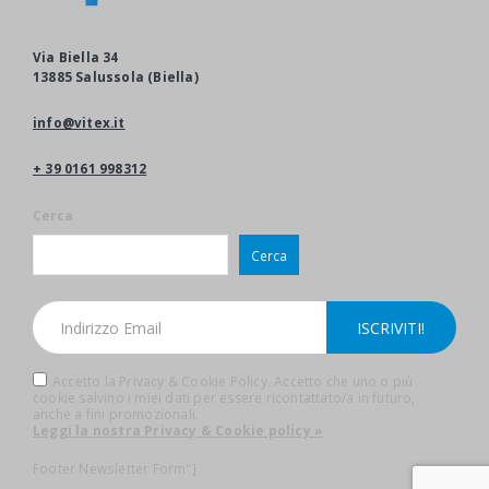
Via Biella 34
13885 Salussola (Biella)
info@vitex.it
+ 39 0161 998312
Cerca
Cerca
Accetto la Privacy & Cookie Policy. Accetto che uno o più
cookie salvino i miei dati per essere ricontattato/a in futuro,
anche a fini promozionali.
Leggi la nostra Privacy & Cookie policy »
Footer Newsletter Form"]