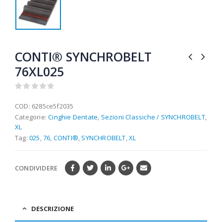
CONTI® SYNCHROBELT
76XL025
0
out of 5
COD:
6285ce5f2035
Categorie:
Cinghie Dentate
,
Sezioni Classiche / SYNCHROBELT
,
XL
Tag:
025
,
76
,
CONTI®
,
SYNCHROBELT
,
XL
CONDIVIDERE
DESCRIZIONE