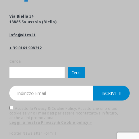
Via Biella 34
13885 Salussola (Biella)
info@vitex.it
+ 39 0161 998312
Cerca
Cerca
Accetto la Privacy & Cookie Policy. Accetto che uno o più
cookie salvino i miei dati per essere ricontattato/a in futuro,
anche a fini promozionali.
Leggi la nostra Privacy & Cookie policy »
Footer Newsletter Form"]