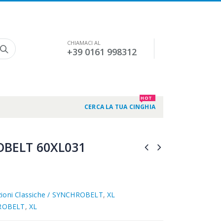
CHIAMACI AL
+39 0161 998312
HOT
CERCA LA TUA CINGHIA
BELT 60XL031
zioni Classiche / SYNCHROBELT
,
XL
ROBELT
,
XL