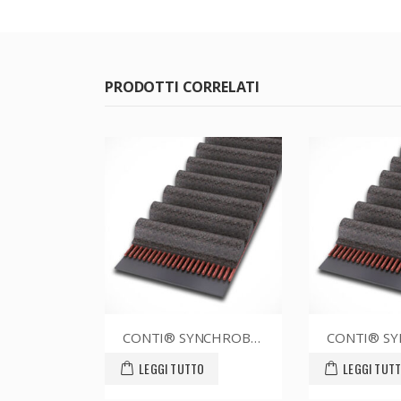
PRODOTTI CORRELATI
CONTI® SYNCHROBELT 70XL025
CONTI® SYNCHROBELT 54XL012
TTO
LEGGI TUTTO
LEGGI T