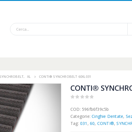
/ SYNCHROBELT
,
XL
CONTI® SYNCHROBELT 60XL031
CONTI® SYNCHRO
0
out of 5
COD:
596fb6f39c5b
Categorie:
Cinghie Dentate
,
Se
Tag:
031
,
60
,
CONTI®
,
SYNCH