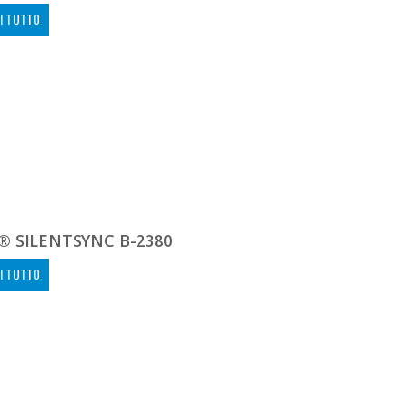
I TUTTO
® SILENTSYNC B-2380
I TUTTO