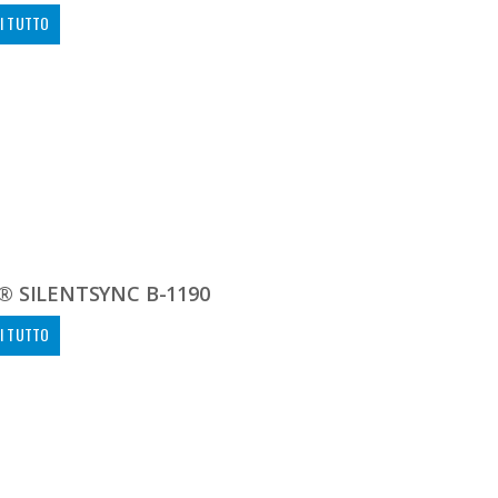
I TUTTO
® SILENTSYNC B-1190
I TUTTO