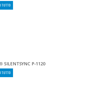
I TUTTO
® SILENTSYNC P-1120
I TUTTO