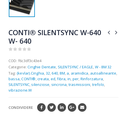
CONTI® SILENTSYNC W-640
W- 640
0
out of 5
COD:
f6c3df3c43e4
Categorie:
Cinghie Dentate
,
SILENTSYNC / EAGLE
,
W - 8M 32
Tag:
(kevlar).Cinghia
,
32
,
640
,
8M
,
a
,
aramidica
,
autoallineante
,
bassa
,
CONTI®
,
creata
,
ed
,
fibra
,
in
,
per
,
Rinforzatura
,
SILENTSYNC
,
silenziose
,
sincrona
,
trasmissioni
,
trefolo
,
vibrazione.W
CONDIVIDERE