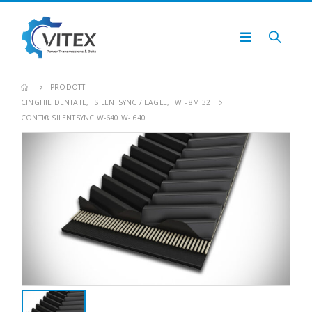
PRODOTTI
CINGHIE DENTATE
,
SILENTSYNC / EAGLE
,
W - 8M 32
CONTI® SILENTSYNC W-640 W- 640