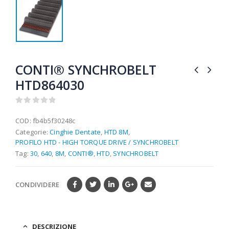
CONTI® SYNCHROBELT
HTD864030
0
out of 5
COD:
fb4b5f30248c
Categorie:
Cinghie Dentate
,
HTD 8M
,
PROFILO HTD - HIGH TORQUE DRIVE / SYNCHROBELT
Tag:
30
,
640
,
8M
,
CONTI®
,
HTD
,
SYNCHROBELT
CONDIVIDERE
DESCRIZIONE