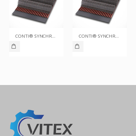
CONTI® SYNCHROBELT 76XL031
CONTI® SYNCHROBELT 54XL-400 CUSTOM