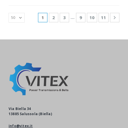
…
1
2
3
9
10
11
Via Biella 34
13885 Salussola (Biella)
info@vitex.it