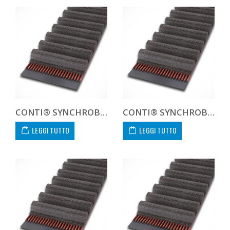
CONTI® SYNCHROBELT HTD8112885
CONTI® SYNCHROBELT HTD81152-400 CUSTOM
LEGGI TUTTO
LEGGI TUTTO