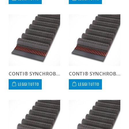
CONTI® SYNCHROBELT HTD8104085
CONTI® SYNCHROBELT HTD81056-400 CUSTOM
LEGGI TUTTO
LEGGI TUTTO