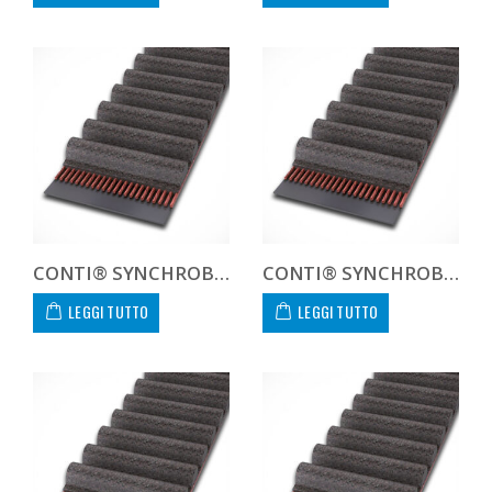
CONTI® SYNCHROBELT HTD81064-400 CUSTOM
CONTI® SYNCHROBELT HTD8106420
LEGGI TUTTO
LEGGI TUTTO