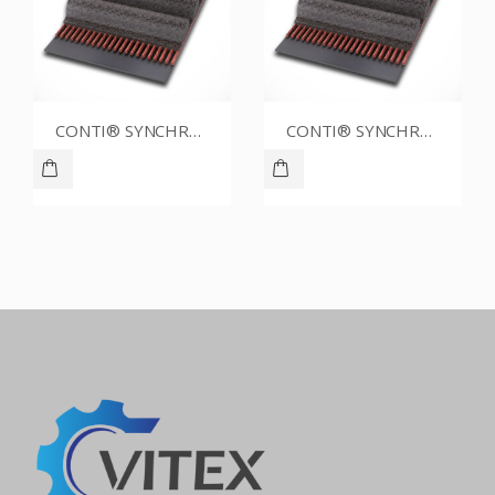
CONTI® SYNCHROBELT 54XL025
CONTI® SYNCHROBELT 70XL CUSTOM