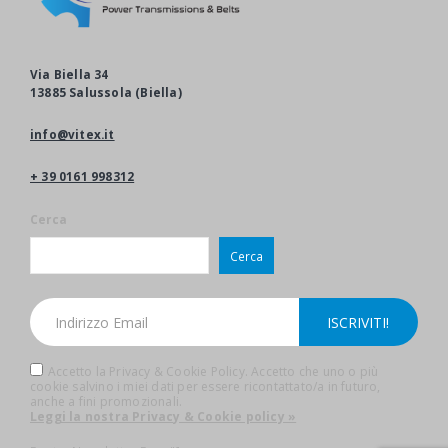
Via Biella 34
13885 Salussola (Biella)
info@vitex.it
+ 39 0161 998312
Cerca
Cerca
Accetto la Privacy & Cookie Policy. Accetto che uno o più
cookie salvino i miei dati per essere ricontattato/a in futuro,
anche a fini promozionali.
Leggi la nostra Privacy & Cookie policy »