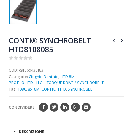
CONTI® SYNCHROBELT
HTD8108085
0
out of 5
COD:
c9f36d435f83
Categorie:
Cinghie Dentate
,
HTD 8M
,
PROFILO HTD - HIGH TORQUE DRIVE / SYNCHROBELT
Tag:
1080
,
85
,
8M
,
CONTI®
,
HTD
,
SYNCHROBELT
CONDIVIDERE
DESCRIZIONE