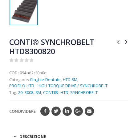
CONTI® SYNCHROBELT
HTD8300820
0
out of 5
COD:
094ad2cf0a0e
Categorie:
Cinghie Dentate
,
HTD 8M
,
PROFILO HTD - HIGH TORQUE DRIVE / SYNCHROBELT
Tag:
20
,
3008
,
8M
,
CONTI®
,
HTD
,
SYNCHROBELT
CONDIVIDERE
DESCRIZIONE