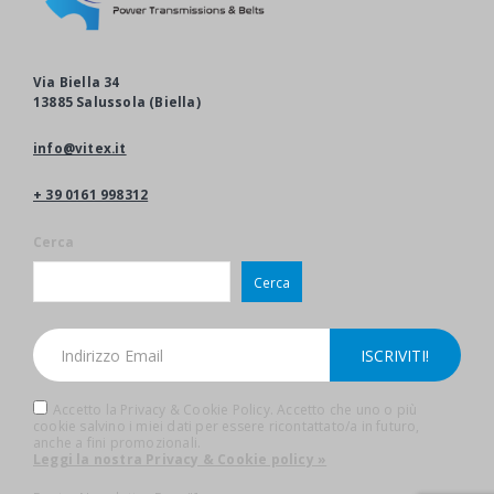
Via Biella 34
13885 Salussola (Biella)
info@vitex.it
+ 39 0161 998312
Cerca
Cerca
Accetto la Privacy & Cookie Policy. Accetto che uno o più
cookie salvino i miei dati per essere ricontattato/a in futuro,
anche a fini promozionali.
Leggi la nostra Privacy & Cookie policy »