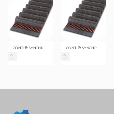
CONTI® SYNCHROBELT 54XL-400 CUSTOM
CONTI® SYNCHROBELT 60XL037