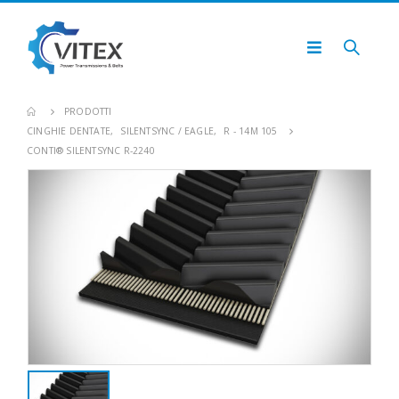
PRODOTTI
CINGHIE DENTATE
,
SILENTSYNC / EAGLE
,
R - 14M 105
CONTI® SILENTSYNC R-2240