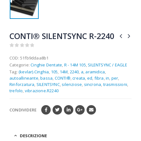
CONTI® SILENTSYNC R-2240
0
out of 5
COD:
51fb9ddaa8b1
Categorie:
Cinghie Dentate
,
R - 14M 105
,
SILENTSYNC / EAGLE
Tag:
(kevlar).Cinghia
,
105
,
14M
,
2240
,
a
,
aramidica
,
autoallineante
,
bassa
,
CONTI®
,
creata
,
ed
,
fibra
,
in
,
per
,
Rinforzatura
,
SILENTSYNC
,
silenziose
,
sincrona
,
trasmissioni
,
trefolo
,
vibrazione.R2240
CONDIVIDERE
DESCRIZIONE