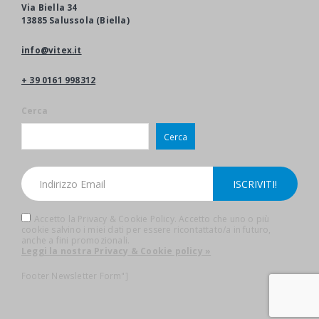
Via Biella 34
13885 Salussola (Biella)
info@vitex.it
+ 39 0161 998312
Cerca
Cerca
Accetto la Privacy & Cookie Policy. Accetto che uno o più
cookie salvino i miei dati per essere ricontattato/a in futuro,
anche a fini promozionali.
Leggi la nostra Privacy & Cookie policy »
Footer Newsletter Form"]