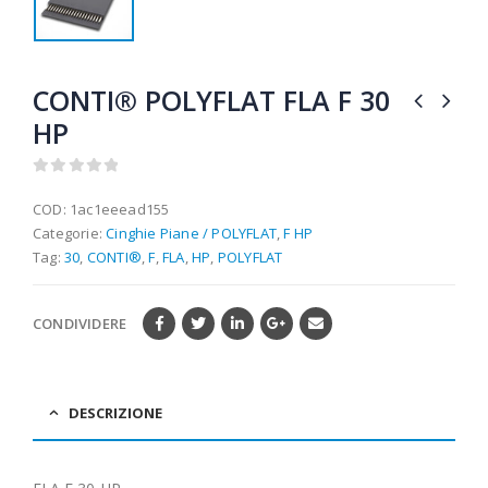
CONTI® POLYFLAT FLA F 30
HP
0
out of 5
COD:
1ac1eeead155
Categorie:
Cinghie Piane / POLYFLAT
,
F HP
Tag:
30
,
CONTI®
,
F
,
FLA
,
HP
,
POLYFLAT
CONDIVIDERE
DESCRIZIONE