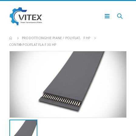
PRODOTTI
CINGHIE PIANE / POLYFLAT
,
F HP
CONTI® POLYFLAT FLA F 30 HP