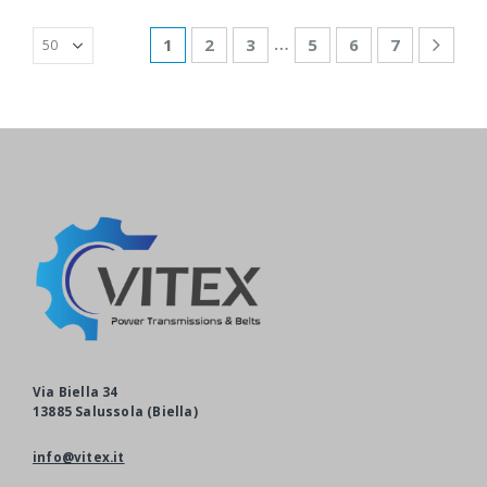
…
1
2
3
5
6
7
Via Biella 34
13885 Salussola (Biella)
info@vitex.it