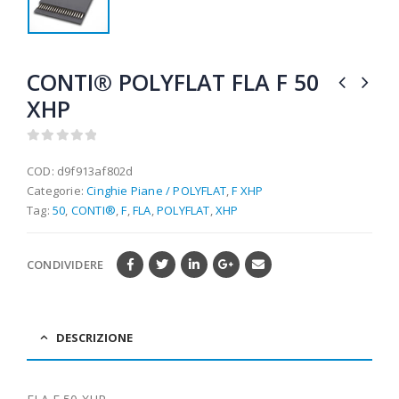
CONTI® POLYFLAT FLA F 50
XHP
0
out of 5
COD:
d9f913af802d
Categorie:
Cinghie Piane / POLYFLAT
,
F XHP
Tag:
50
,
CONTI®
,
F
,
FLA
,
POLYFLAT
,
XHP
CONDIVIDERE
DESCRIZIONE