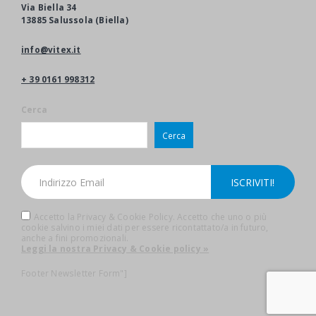
Via Biella 34
13885 Salussola (Biella)
info@vitex.it
+ 39 0161 998312
Cerca
Cerca
Accetto la Privacy & Cookie Policy. Accetto che uno o più
cookie salvino i miei dati per essere ricontattato/a in futuro,
anche a fini promozionali.
Leggi la nostra Privacy & Cookie policy »
Footer Newsletter Form"]