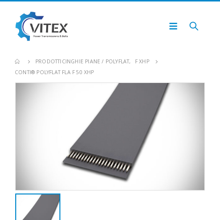
PRODOTTI
CINGHIE PIANE / POLYFLAT
,
F XHP
CONTI® POLYFLAT FLA F 50 XHP