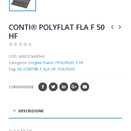
CONTI® POLYFLAT FLA F 50
HF
0
out of 5
COD:
6d622fa4d3e6
Categorie:
Cinghie Piane / POLYFLAT
,
F HF
Tag:
50
,
CONTI®
,
F
,
FLA
,
HF
,
POLYFLAT
CONDIVIDERE
DESCRIZIONE