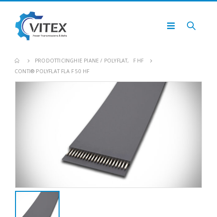
PRODOTTI
CINGHIE PIANE / POLYFLAT
,
F HF
CONTI® POLYFLAT FLA F 50 HF