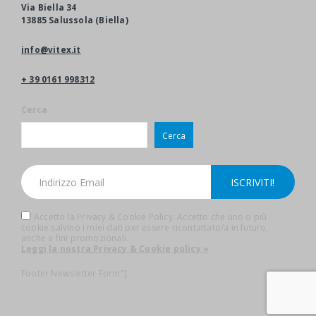
Via Biella 34
13885 Salussola (Biella)
info@vitex.it
+ 39 0161 998312
Cerca
Cerca
Accetto la Privacy & Cookie Policy. Accetto che uno o più
cookie salvino i miei dati per essere ricontattato/a in futuro,
anche a fini promozionali.
Leggi la nostra Privacy & Cookie policy »
Footer Newsletter Form"]