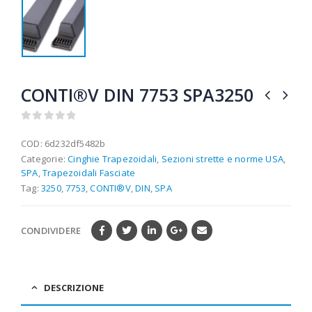
CONTI®V DIN 7753 SPA3250
0
out of 5
COD:
6d232df5482b
Categorie:
Cinghie Trapezoidali
,
Sezioni strette e norme USA
,
SPA
,
Trapezoidali Fasciate
Tag:
3250
,
7753
,
CONTI®V
,
DIN
,
SPA
CONDIVIDERE
DESCRIZIONE