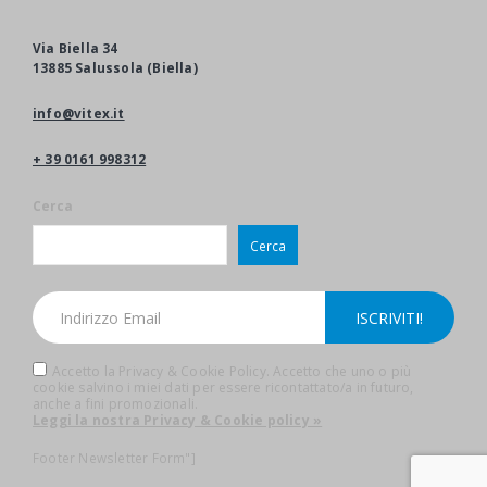
Via Biella 34
13885 Salussola (Biella)
info@vitex.it
+ 39 0161 998312
Cerca
Cerca
Accetto la Privacy & Cookie Policy. Accetto che uno o più
cookie salvino i miei dati per essere ricontattato/a in futuro,
anche a fini promozionali.
Leggi la nostra Privacy & Cookie policy »
Footer Newsletter Form"]