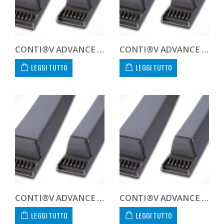
CONTI®V ADVANCE SPA1272CR
CONTI®V ADVANCE SPA1282CR
LEGGI TUTTO
LEGGI TUTTO
CONTI®V ADVANCE SPA1307CR
CONTI®V ADVANCE SPA1320CR
LEGGI TUTTO
LEGGI TUTTO