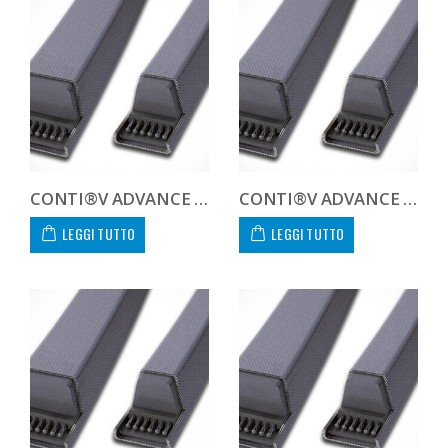
CONTI®V ADVANCE SPA2082CR
CONTI®V ADVANCE SPA2120CR
LEGGI TUTTO
LEGGI TUTTO