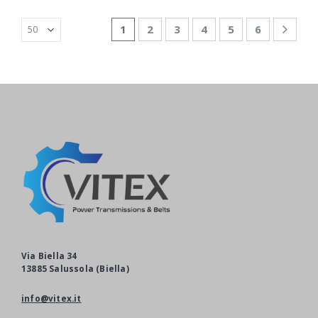
1
2
3
4
5
6
Via Biella 34
13885 Salussola (Biella)
info@vitex.it