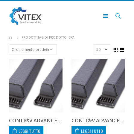
PRODOTTI
TAG DI PRODOTTO -
SPA
CONTI®V ADVANCE SPA1207CR
CONTI®V ADVANCE SPA1232CR
LEGGI TUTTO
LEGGI TUTTO