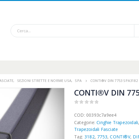
ASCIATE
,
SEZIONI STRETTE E NORME USA
,
SPA
CONTI®V DIN 7753 SPA3182
CONTI®V DIN 775
0
out of 5
COD:
00393c7a9ee4
Categorie:
Cinghie Trapezoidali
Trapezoidali Fasciate
Tag:
3182
,
7753
,
CONTI®V
,
DI