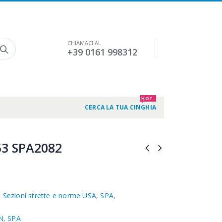
CHIAMACI AL
+39 0161 998312
HOT
CERCA LA TUA CINGHIA
3 SPA2082
,
Sezioni strette e norme USA
,
SPA
,
N
,
SPA