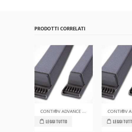
PRODOTTI CORRELATI
CONTI®V ADVANCE SPZ1737CR
CONTI®V ADVANCE SPZ1237CR
LEGGI TUTTO
LEGGI TUTTO