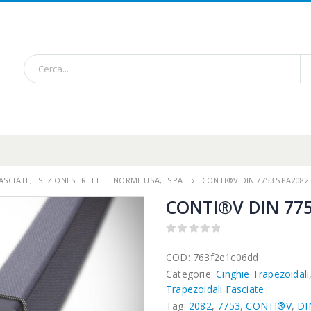
ASCIATE
,
SEZIONI STRETTE E NORME USA
,
SPA
CONTI®V DIN 7753 SPA2082
CONTI®V DIN 775
0
out of 5
COD:
763f2e1c06dd
Categorie:
Cinghie Trapezoidali
Trapezoidali Fasciate
Tag:
2082
,
7753
,
CONTI®V
,
DI