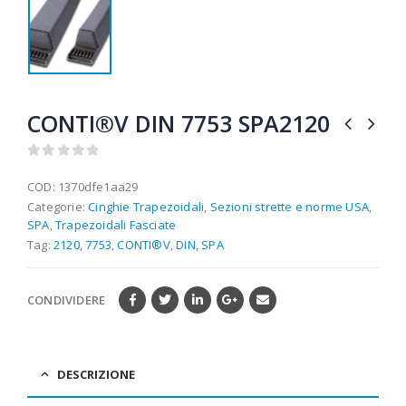
CONTI®V DIN 7753 SPA2120
0
out of 5
COD:
1370dfe1aa29
Categorie:
Cinghie Trapezoidali
,
Sezioni strette e norme USA
,
SPA
,
Trapezoidali Fasciate
Tag:
2120
,
7753
,
CONTI®V
,
DIN
,
SPA
CONDIVIDERE
DESCRIZIONE