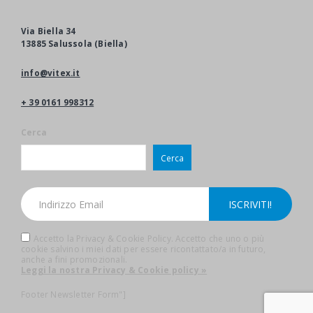
Via Biella 34
13885 Salussola (Biella)
info@vitex.it
+ 39 0161 998312
Cerca
Cerca
Accetto la Privacy & Cookie Policy. Accetto che uno o più
cookie salvino i miei dati per essere ricontattato/a in futuro,
anche a fini promozionali.
Leggi la nostra Privacy & Cookie policy »
Footer Newsletter Form"]