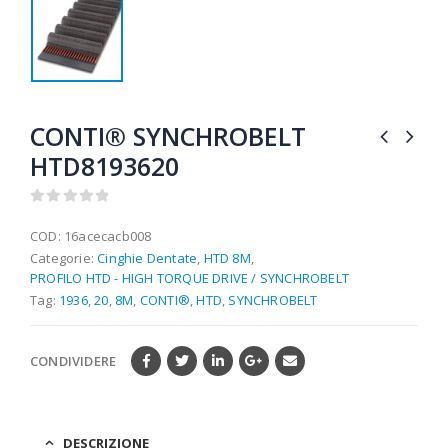
CONTI® SYNCHROBELT
HTD8193620
0
out of 5
COD:
16acecacb008
Categorie:
Cinghie Dentate
,
HTD 8M
,
PROFILO HTD - HIGH TORQUE DRIVE / SYNCHROBELT
Tag:
1936
,
20
,
8M
,
CONTI®
,
HTD
,
SYNCHROBELT
CONDIVIDERE
DESCRIZIONE