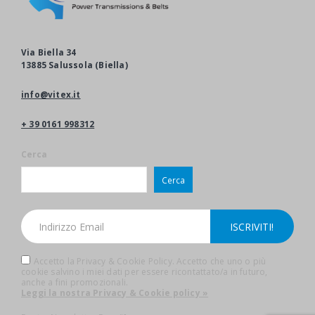
Via Biella 34
13885 Salussola (Biella)
info@vitex.it
+ 39 0161 998312
Cerca
Cerca
Accetto la Privacy & Cookie Policy. Accetto che uno o più
cookie salvino i miei dati per essere ricontattato/a in futuro,
anche a fini promozionali.
Leggi la nostra Privacy & Cookie policy »