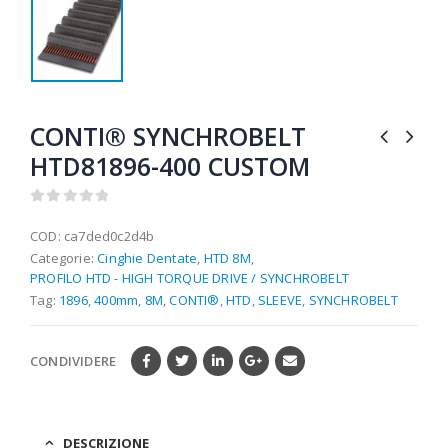
CONTI® SYNCHROBELT
HTD81896-400 CUSTOM
0
out of 5
COD:
ca7ded0c2d4b
Categorie:
Cinghie Dentate
,
HTD 8M
,
PROFILO HTD - HIGH TORQUE DRIVE / SYNCHROBELT
Tag:
1896
,
400mm
,
8M
,
CONTI®
,
HTD
,
SLEEVE
,
SYNCHROBELT
CONDIVIDERE
DESCRIZIONE