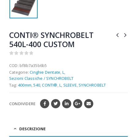
CONTI® SYNCHROBELT
540L-400 CUSTOM
0
out of 5
COD:
bf8b7a35b6b5
Categorie:
Cinghie Dentate
,
L
,
Sezioni Classiche / SYNCHROBELT
Tag:
400mm
,
540
,
CONTI®
,
L
,
SLEEVE
,
SYNCHROBELT
CONDIVIDERE
DESCRIZIONE