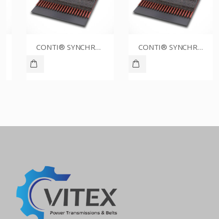
CONTI® SYNCHROBELT 76XL031
CONTI® SYNCHROBELT 88XL-400 CUSTOM