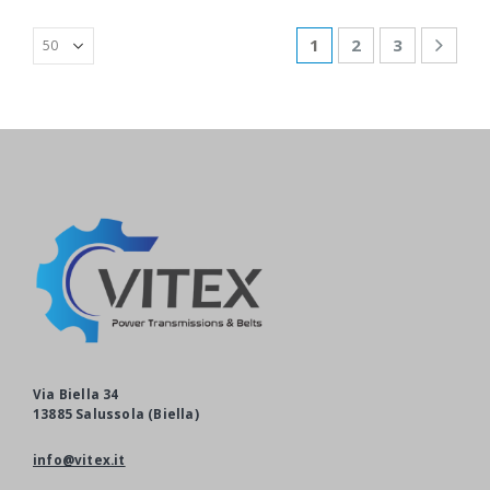
1
2
3
Via Biella 34
13885 Salussola (Biella)
info@vitex.it