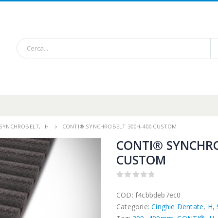
/ SYNCHROBELT
,
H
CONTI® SYNCHROBELT 300H-400 CUSTOM
CONTI® SYNCHRO
CUSTOM
0
out of 5
COD:
f4cbbdeb7ec0
Categorie:
Cinghie Dentate
,
H
,