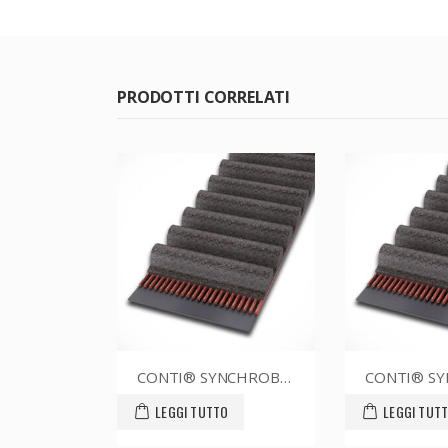
PRODOTTI CORRELATI
CONTI® SYNCHROBELT 88XL025
CONTI® SYNCHROBELT 90XL025
O
LEGGI TUTTO
LEGGI TUT