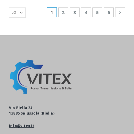
1
2
3
4
5
6
Via Biella 34
13885 Salussola (Biella)
info@vitex.it