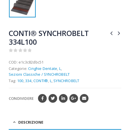
CONTI® SYNCHROBELT
334L100
0
out of 5
COD:
e1c3c82dbc51
Categorie:
Cinghie Dentate
,
L
,
Sezioni Classiche / SYNCHROBELT
Tag:
100
,
334
,
CONTI®
,
L
,
SYNCHROBELT
CONDIVIDERE
DESCRIZIONE