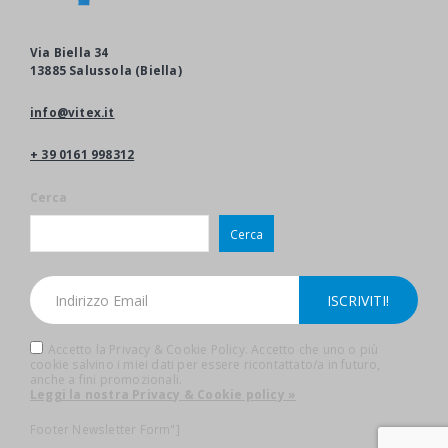
Via Biella 34
13885 Salussola (Biella)
info@vitex.it
+ 39 0161 998312
Cerca
Cerca
Accetto la Privacy & Cookie Policy. Accetto che uno o più
cookie salvino i miei dati per essere ricontattato/a in futuro,
anche a fini promozionali.
Leggi la nostra Privacy & Cookie policy »
Footer Newsletter Form"]