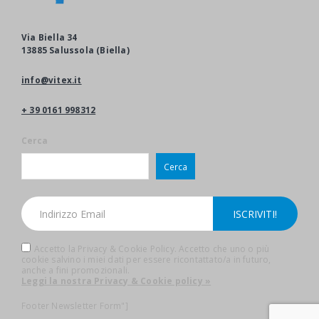
Via Biella 34
13885 Salussola (Biella)
info@vitex.it
+ 39 0161 998312
Cerca
Cerca
Accetto la Privacy & Cookie Policy. Accetto che uno o più
cookie salvino i miei dati per essere ricontattato/a in futuro,
anche a fini promozionali.
Leggi la nostra Privacy & Cookie policy »
Footer Newsletter Form"]