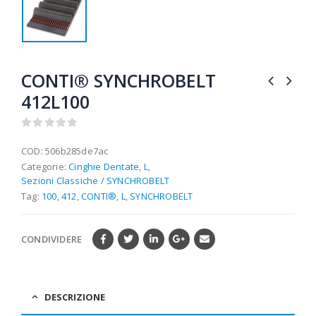
CONTI® SYNCHROBELT
412L100
0
out of 5
COD:
506b285de7ac
Categorie:
Cinghie Dentate
,
L
,
Sezioni Classiche / SYNCHROBELT
Tag:
100
,
412
,
CONTI®
,
L
,
SYNCHROBELT
CONDIVIDERE
DESCRIZIONE