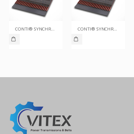
CONTI® SYNCHROBELT 86XL031
CONTI® SYNCHROBELT 80XL CUSTOM