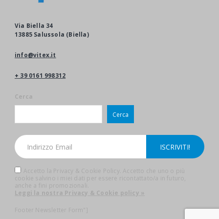
Via Biella 34
13885 Salussola (Biella)
info@vitex.it
+ 39 0161 998312
Cerca
Cerca
Accetto la Privacy & Cookie Policy. Accetto che uno o più
cookie salvino i miei dati per essere ricontattato/a in futuro,
anche a fini promozionali.
Leggi la nostra Privacy & Cookie policy »
Footer Newsletter Form"]