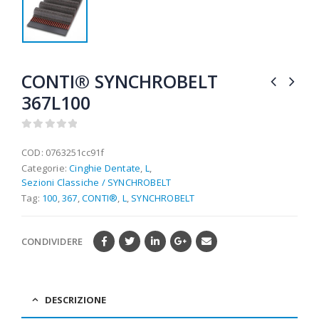
CONTI® SYNCHROBELT
367L100
0
out of 5
COD:
0763251cc91f
Categorie:
Cinghie Dentate
,
L
,
Sezioni Classiche / SYNCHROBELT
Tag:
100
,
367
,
CONTI®
,
L
,
SYNCHROBELT
CONDIVIDERE
DESCRIZIONE