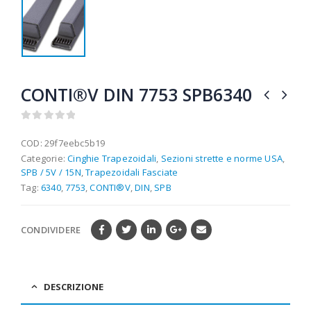
CONTI®V DIN 7753 SPB6340
0
out of 5
COD:
29f7eebc5b19
Categorie:
Cinghie Trapezoidali
,
Sezioni strette e norme USA
,
SPB / 5V / 15N
,
Trapezoidali Fasciate
Tag:
6340
,
7753
,
CONTI®V
,
DIN
,
SPB
CONDIVIDERE
DESCRIZIONE