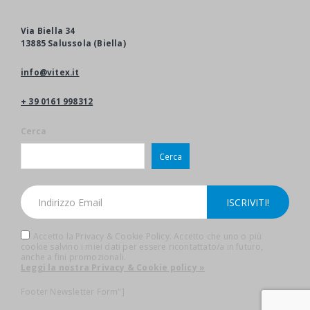
Via Biella 34
13885 Salussola (Biella)
info@vitex.it
+ 39 0161 998312
Cerca
Cerca
Accetto la Privacy & Cookie Policy. Accetto che uno o più
cookie salvino i miei dati per essere ricontattato/a in futuro,
anche a fini promozionali.
Leggi la nostra Privacy & Cookie policy »
Footer Newsletter Form"]