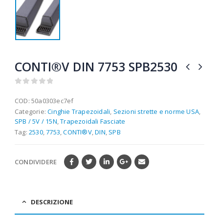
CONTI®V DIN 7753 SPB2530
0
out of 5
COD:
50a0303ec7ef
Categorie:
Cinghie Trapezoidali
,
Sezioni strette e norme USA
,
SPB / 5V / 15N
,
Trapezoidali Fasciate
Tag:
2530
,
7753
,
CONTI®V
,
DIN
,
SPB
CONDIVIDERE
DESCRIZIONE