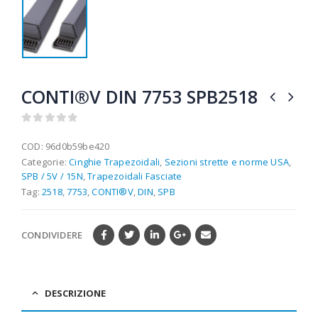
CONTI®V DIN 7753 SPB2518
0
out of 5
COD:
96d0b59be420
Categorie:
Cinghie Trapezoidali
,
Sezioni strette e norme USA
,
SPB / 5V / 15N
,
Trapezoidali Fasciate
Tag:
2518
,
7753
,
CONTI®V
,
DIN
,
SPB
CONDIVIDERE
DESCRIZIONE