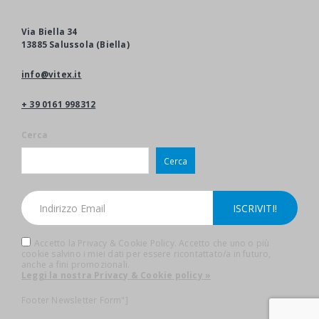
Via Biella 34
13885 Salussola (Biella)
info@vitex.it
+ 39 0161 998312
Cerca
Cerca
Accetto la Privacy & Cookie Policy. Accetto che uno o più
cookie salvino i miei dati per essere ricontattato/a in futuro,
anche a fini promozionali.
Leggi la nostra Privacy & Cookie policy »
Footer Newsletter Form"]